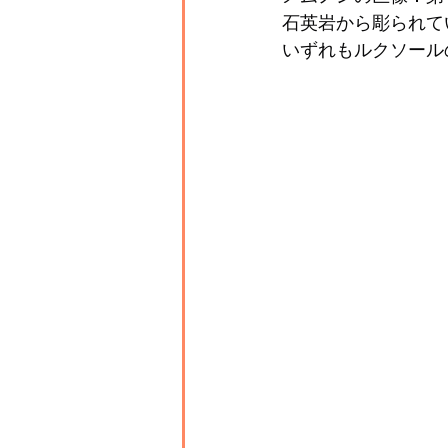
石英岩から彫られて
いずれもルクソール