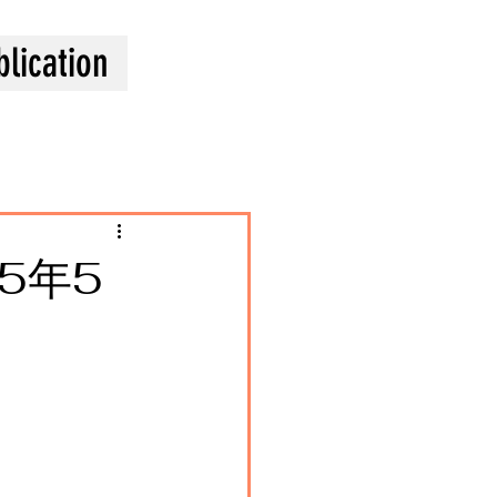
blication
5年5