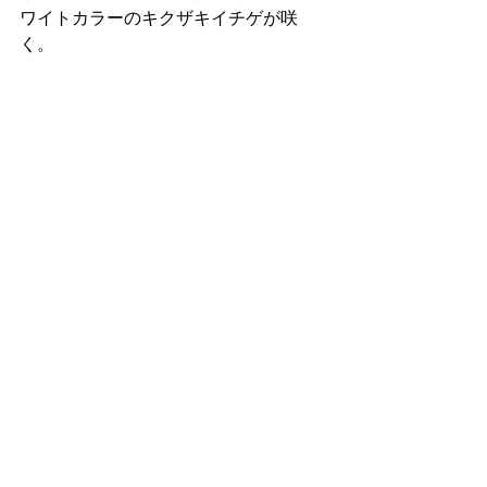
ワイトカラーのキクザキイチゲが咲
く。