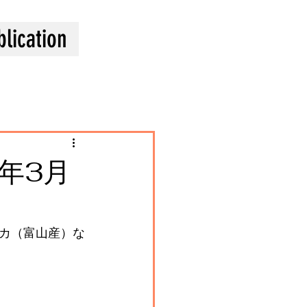
blication
年3月
カ（富山産）な