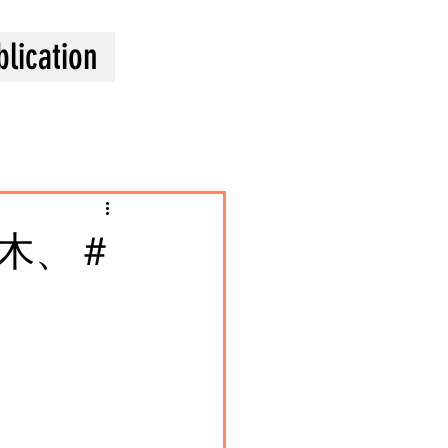
blication
木、＃