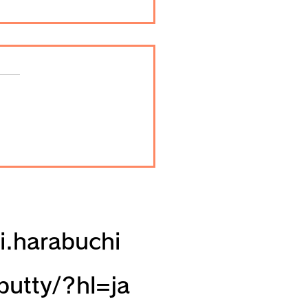
夜景巡り（7）兼六園
沢市、2022年10月）
i.harabuchi
utty/?hl=ja