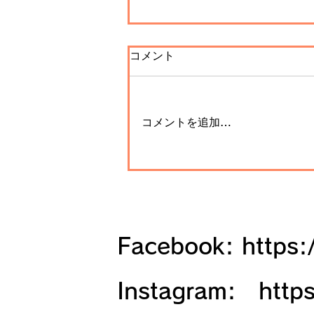
コメント
コメントを追加…
日本夜景巡り（9）和歌山
城、高野山清浄心院、奥之院
（和歌山県、2023年４月）
Facebook:
https
Instagram: https