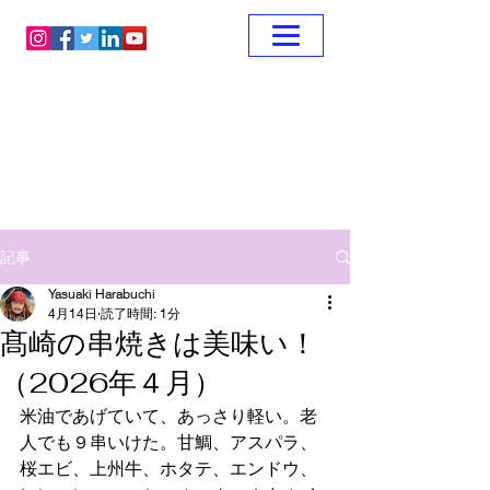
記事
Yasuaki Harabuchi
4月14日
読了時間: 1分
髙崎の串焼きは美味い！
（2026年４月）
米油であげていて、あっさり軽い。老
人でも９串いけた。甘鯛、アスパラ、
桜エビ、上州牛、ホタテ、エンドウ、