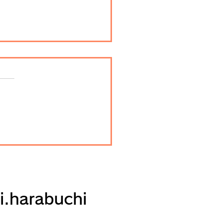
夜景巡り（7）兼六園
沢市、2022年10月）
i.harabuchi