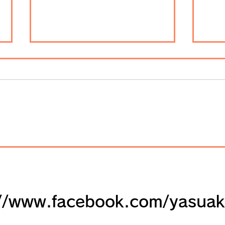
日本夜景巡り（８）倉敷美観
日本
地区（倉敷市、2022年９
（金
月）
://www.facebook.com/yasuak