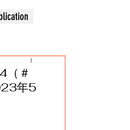
blication
4（＃
23年5