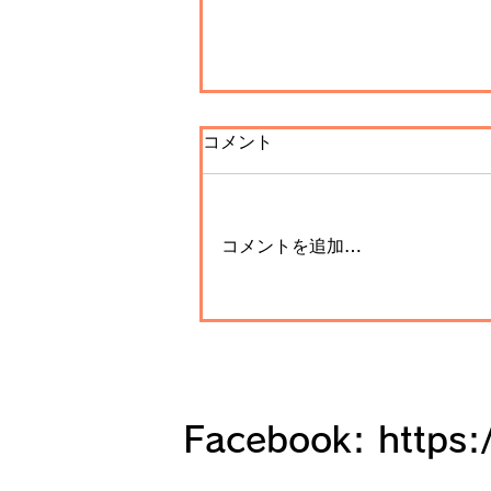
コメント
コメントを追加…
日本夜景巡り（9）和歌山
城、高野山清浄心院、奥之院
（和歌山県、2023年４月）
Facebook:
https