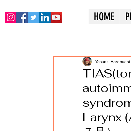
HOME
P
全ての記事
Yasuaki Harabuchi
TIAS(to
autoimm
syndro
Laryn