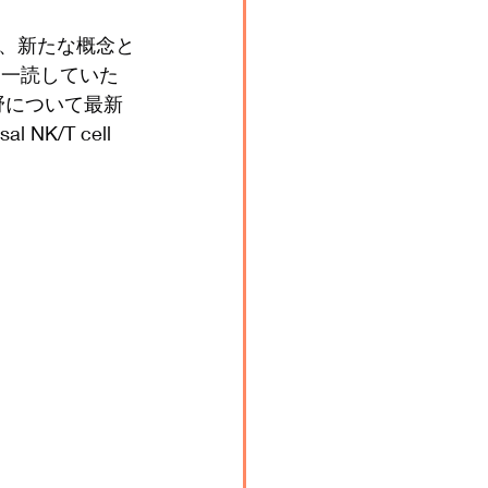
、新たな概念と
は一読していた
野について最新
/T cell 