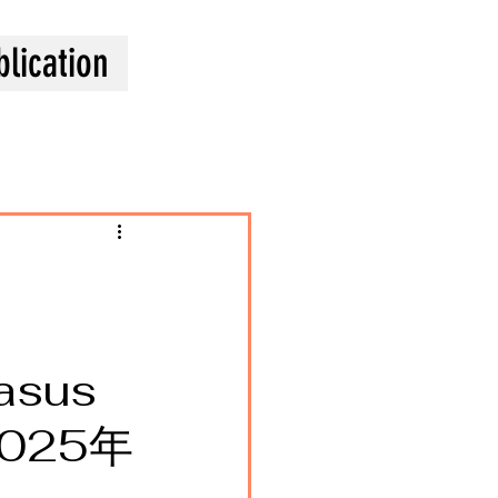
blication
asus
2025年