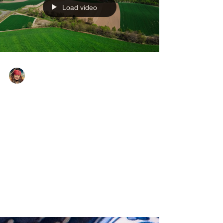
Load video
Yasuaki Harabuchi
2025年9月13日
読了時間: 1分
四季彩の大地、春： 美瑛、富
良野を中心に北海道の春をモチ
ーフにしたスライドショー
画面をクリックしてYoutubeで視聴して下さい。
Youtube画面の右下（PC）または画面中央（スマ
ホ）の歯車アイコン（設定）をタップし、「画
質」を「自動」から「高画質」に変更してくださ
い。