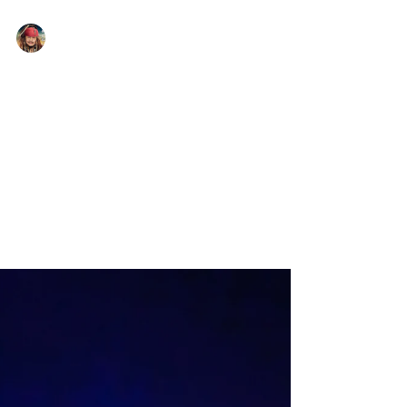
Yasuaki Harabuchi
1月29日
読了時間: 1分
ひとりワカサギ釣り（2026年
1月28日、朱鞠内湖）
車で1.5時間にあるメッカ。-15℃、朝5時に出発。
ヒキはあるがクイが悪く（腕が良くないのだろう
けど）、釣果は40匹たらず。持ち帰って天ぷらで
いただきました。型のいいフナが2匹釣れ、処理に
困りリリース。座っているだけだったが、翌日は
ゴルフの翌日と同じくらい足腰が凝っている。