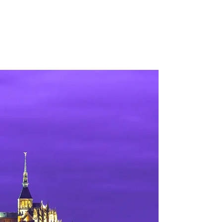
Yasuaki Harabuchi
1月20日
読了時間: 1分
世界夜景巡り 2．シドニー
（2014年7月）
ディナークルーズに参加。ライトアップされたオ
ペラハウスやハーバーブリッジなどの象徴的なラ
ンドマークを、食事やライブ音楽とともに船上か
ら楽しむ。