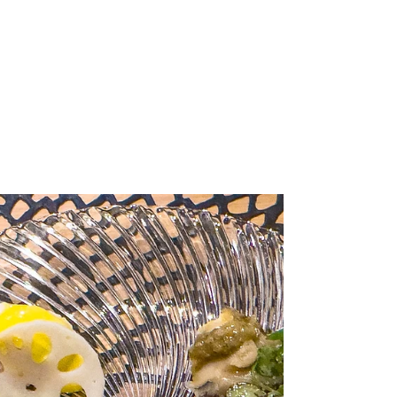
Yasuaki Harabuchi
1月19日
読了時間: 1分
世界夜景巡り 1．モンサンミ
ッシェル（フランス、20217
年6月）
フランス西海岸沖の小島に建つ修道院で、ユネス
コ世界遺産。潮の満ち引きで陸続きになったり海
に浮かんだりする中世からの巡礼地。ロマネスク
様式からゴシック様式まで混在する。 パリでの学
会の際に１泊して立ち寄った。写真を撮るなら対
岸に泊まるのがお勧め…