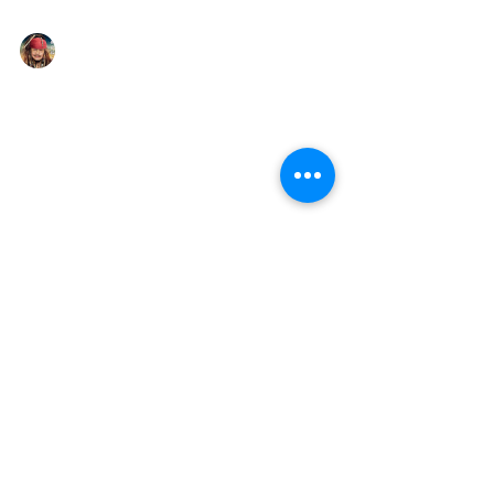
Yasuaki Harabuchi
1月17日
読了時間: 1分
旭川はフレンチも美味い！、ワ
インも美味い！（Melanger、
2026年１月１６日）
同期３名で新年会、ワインは同期が所有するワイ
ンセラーからの持ち込みです。