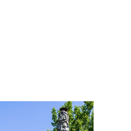
2024年6月14日
読了時間: 1分
根室は魚が美味い！＃
17（2024年6月) ミンククジ
ラ鹿の子、めんめ（キンキ）、
サヨリ、ほや、時鮭（時しら
ず）塩焼き、花咲カニ丼、花咲
カニ鉄砲汁。
クジラ鹿の子は咀嚼筋の下顎骨付着部部分で、 筋
肉に脂肪が粒状に存在し、その模様が子鹿に似て
いる事からかのこ（鹿の子）と呼ばれる。適度に
脂が混ざっていて新鮮な甘みがあり食感がコリコ
リしている。キンキは道東では「めんめ」と呼ば
れる。本州の「ノドグロ」に味は似ているが、脂
のりはノ...