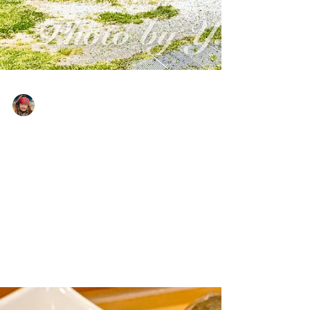
Yasuaki Harabuchi
2024年6月13日
読了時間: 1分
ドラマ『北の国から』のロケ地
巡り（富良野市麓郷、2024年
6月）
『北の国から』のロケで使われた家が残ってい
る。今でも多くのファンが訪れている。